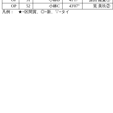
OP
52
小林C
43'07"
筧 美玖②
凡例： ★=区間賞、◎=新、▽=タイ