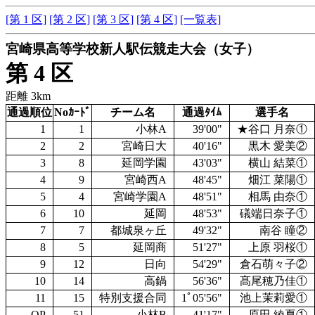
[第 1 区]
[第 2 区]
[第 3 区]
[第 4 区]
[一覧表]
宮崎県高等学校新人駅伝競走大会（女子）
第 4 区
距離 3km
通過順位
Noｶｰﾄﾞ
チーム名
通過ﾀｲﾑ
選手名
1
1
小林A
39'00"
★谷口 月奈①
2
2
宮崎日大
40'16"
黒木 愛美②
3
8
延岡学園
43'03"
横山 結菜①
4
9
宮崎西A
48'45"
畑江 菜陽①
5
4
宮崎学園A
48'51"
相馬 由奈①
6
10
延岡
48'53"
礒端日奈子①
7
7
都城泉ヶ丘
49'32"
南谷 瞳②
8
5
延岡商
51'27"
上原 羽桜①
9
12
日向
54'29"
倉石萌々子②
10
14
高鍋
56'36"
髙尾穂乃佳①
11
15
特別支援合同
1ﾟ05'56"
池上茉莉愛①
OP
51
小林B
41'17"
原田 綾夏①