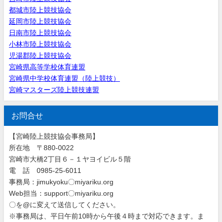
都城市陸上競技協会
延岡市陸上競技協会
日南市陸上競技協会
小林市陸上競技協会
児湯郡陸上競技協会
宮崎県高等学校体育連盟
宮崎県中学校体育連盟（陸上競技）
宮崎マスターズ陸上競技連盟
お問合せ
【宮崎陸上競技協会事務局】
所在地 〒880-0022
宮崎市大橋2丁目６－１ヤヨイビル５階
電 話 0985-25-6011
事務局：jimukyoku〇miyariku.org
Web担当：support〇miyariku.org
〇を@に変えて送信してください。
※事務局は、平日午前10時から午後４時まで対応できます。ま