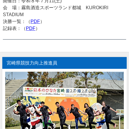
開催日：令和８年７月11(土)
会 場：霧島酒造スポーツランド都城 KUROKIRI
STADIUM
決勝一覧：（
PDF
）
記録表：（
PDF
）
宮崎県競技力向上推進員