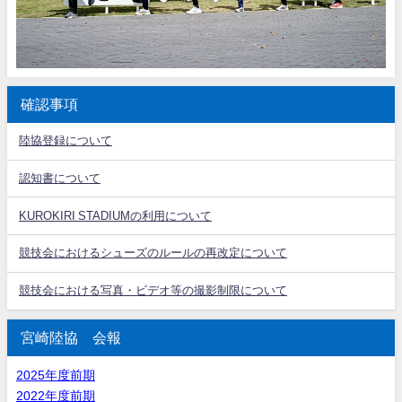
確認事項
陸協登録について
認知書について
KUROKIRI STADIUMの利用について
競技会におけるシューズのルールの再改定について
競技会における写真・ビデオ等の撮影制限について
宮崎陸協 会報
2025年度前期
2022年度前期