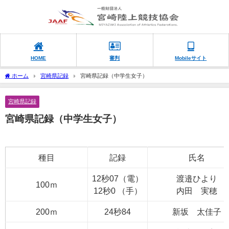
HOME
審判
Mobileサイト
ホーム
宮崎県記録
宮崎県記録（中学生女子）
宮崎県記録
宮崎県記録（中学生女子）
種目
記録
氏名
12秒07（電）
渡邉ひより
100ｍ
12秒0 （手）
内田 実穂
200ｍ
24秒84
新坂 太佳子