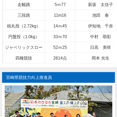
走幅跳
5ｍ77
新坂 太佳子
三段跳
11m16
池田 春
砲丸投（2.72kg）
14ｍ45
伊知地 千奈
円盤投（1.0kg）
33ｍ70
中村 萌彩
ジャベリックスロー
52ｍ25
日高 美咲
四種競技
2614点
岡本 光生
宮崎県競技力向上推進員