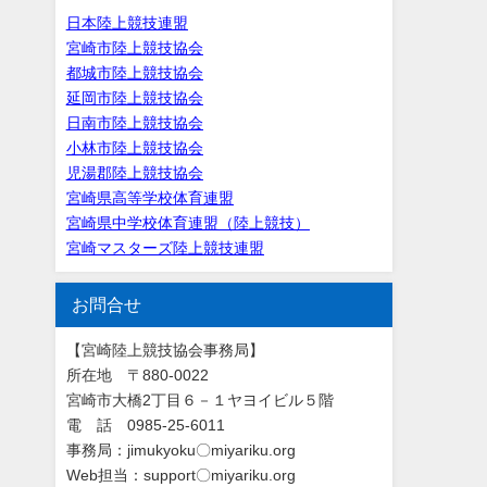
日本陸上競技連盟
宮崎市陸上競技協会
都城市陸上競技協会
延岡市陸上競技協会
日南市陸上競技協会
小林市陸上競技協会
児湯郡陸上競技協会
宮崎県高等学校体育連盟
宮崎県中学校体育連盟（陸上競技）
宮崎マスターズ陸上競技連盟
お問合せ
【宮崎陸上競技協会事務局】
所在地 〒880-0022
宮崎市大橋2丁目６－１ヤヨイビル５階
電 話 0985-25-6011
事務局：jimukyoku〇miyariku.org
Web担当：support〇miyariku.org