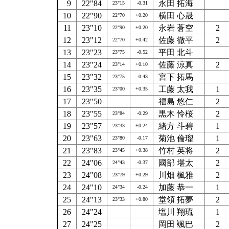
9
22"84
永田 拓海
23"15
-0.31
10
22"90
横田 心晟
22"70
+0.20
11
23"10
永岩 蒼空
2
22"90
+0.20
12
23"12
佐藤 徹平
2
22"70
+0.42
13
23"23
平田 北斗
23"75
-0.52
14
23"24
佐藤 涼真
2
23"14
+0.10
15
23"32
宮下 拓馬
23"75
-0.43
16
23"35
工藤 太我
1
23"00
+0.35
17
23"50
福島 悠仁
2
18
23"55
黒木 怜桜
2
23"84
-0.29
19
23"57
緒方 斗碧
1
23"33
+0.24
20
23"63
菊池 倫瑠
1
23"80
-0.17
21
23"83
竹村 英将
2
23"45
+0.38
22
24"06
國部 堪太
2
24"43
-0.37
23
24"08
川畑 楓雅
2
23"79
+0.29
24
24"10
加藤 恭一
1
24"34
-0.24
25
24"13
堂領 拓夢
2
23"33
+0.80
26
24"24
塩川 翔琉
1
27
24"25
岡田 颯巴
2