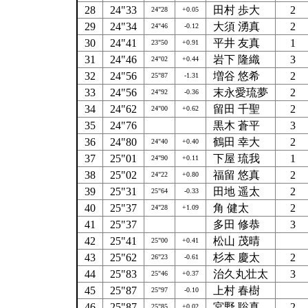
28
24"33
田村 歩大
2
24"28
+0.05
29
24"34
大須 湧真
2
24"46
-0.12
30
24"41
平井 友真
1
23"50
+0.91
31
24"46
岩下 隆織
3
24"02
+0.44
32
24"56
増谷 悠希
2
25"87
-1.31
33
24"56
末永愛琉夢
2
24"92
-0.36
34
24"62
留田 千聖
2
24"00
+0.62
35
24"76
黒木 蒼平
3
36
24"80
鶴田 幸大
2
24"40
+0.40
37
25"01
下屋 琉我
1
24"90
+0.11
38
25"02
福留 悠真
2
24"22
+0.80
39
25"31
田地 遥太
2
25"64
-0.33
40
25"37
角 健太
2
24"28
+1.09
41
25"37
多田 修恭
3
42
25"41
松山 茂晴
25"00
+0.41
43
25"62
杉本 慶太
2
26"23
-0.61
44
25"83
治久丸壮太
3
25"46
+0.37
45
25"87
上村 春樹
25"97
-0.10
46
25"87
宮野 聡真
2
25"85
+0.02