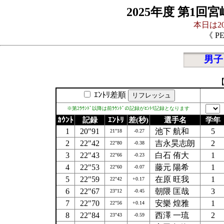
2025年度 第1
本日は20
《 P
男子
【
ｴﾝﾄﾘ差順
※第2ﾗｳﾝﾄﾞ以降は前ﾗｳﾝﾄﾞの記録がｴﾝﾄﾘ記録となります
ｶｳﾝﾄ
記録
ｴﾝﾄﾘ
差(秒)
選手名
学年
1
20"91
池下 航和
5
21"18
-0.27
2
22"42
吉永昊志朗
2
22"80
-0.38
3
22"43
白石 侑大
1
22"66
-0.23
4
22"53
藤元 陽希
1
22"60
-0.07
5
22"59
在原 旺我
1
22"42
+0.17
6
22"67
朝隈 匡哉
3
23"12
-0.45
7
22"70
安樂 煌雅
1
22"56
+0.14
8
22"84
西澤 一琉
2
23"43
-0.59