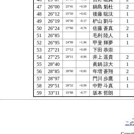
47
26"00
鍋島 魁杜
2
25"41
+0.59
48
26"12
後藤 聡汰
1
25"50
+0.62
49
26"19
枦山 劉斗
1
26"36
-0.17
50
26"24
佐藤 蒼真
2
27"00
-0.76
51
26"85
毛利 陸人
1
52
26"95
甲斐 輝夢
1
24"99
+1.96
53
27"21
下田 恭崇
27"12
+0.09
54
27"25
井上 遥貴
2
28"11
-0.86
55
28"40
眞鍋 諒大
1
56
28"85
年増 蒼翔
2
28"00
+0.85
57
28"97
門川 歩鷹
1
58
29"51
中野 斗真
1
28"52
+0.99
59
33"11
坂本 哲朗
33"88
-0.77
こ
Copyr