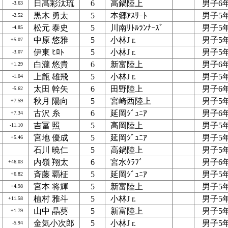
日髙彩汰琉
6
高鍋陸上
男子6
-3.63
黒木 勇太
5
本郷ｱｽﾘｰﾄ
男子5
-2.52
松元 泰史
5
川南ﾘﾄﾙﾗﾝﾅｰｽﾞ
男子5
-4.85
中原 悠雅
5
小林J r.
男子5
+5.07
伊東 ﾋﾛﾄ
5
小林J r.
男子5
-3.07
白瀧 悠貴
6
新富陸上
男子6
+1.29
上甑 雄飛
5
小林J r.
男子5
-1.04
太田 幹矢
6
田野陸上
男子6
-5.62
秋月 陽向
5
宮崎西陸上
男子5
+7.59
古沢 糸
6
延岡ｼﾞｭﾆｱ
男子6
+7.34
吉冨 照
5
高岡陸上
男子5
-11.10
宮地 優成
5
延岡ｼﾞｭﾆｱ
男子5
+5.46
石川 暁仁
5
高鍋陸上
男子5
内嶺 翔太
6
宮水ｸﾗﾌﾞ
男子6
+46.03
斉藤 覇柾
5
延岡ｼﾞｭﾆｱ
男子5
+6.82
宮本 将輝
5
新富陸上
男子5
+4.98
植村 雅斗
5
小林J r.
男子5
+11.58
山中 晶葵
5
新富陸上
男子5
+1.79
金気小次郎
5
小林J r.
男子5
-5.94