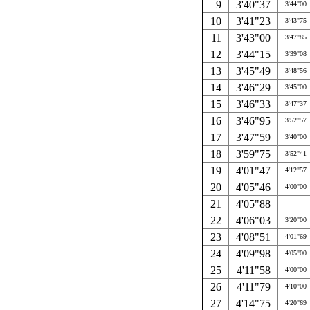
9
3'40"37
3'44"00
10
3'41"23
3'43"75
11
3'43"00
3'47"85
12
3'44"15
3'39"08
13
3'45"49
3'48"56
14
3'46"29
3'45"00
15
3'46"33
3'47"37
16
3'46"95
3'52"57
17
3'47"59
3'40"00
18
3'59"75
3'52"41
19
4'01"47
4'12"57
20
4'05"46
4'00"00
21
4'05"88
22
4'06"03
3'20"00
23
4'08"51
4'01"69
24
4'09"98
4'05"00
25
4'11"58
4'00"00
26
4'11"79
4'10"00
27
4'14"75
4'20"69