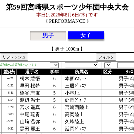
第59回宮崎県スポーツ少年団中央大会
本日は2026年8月6日(木) です
《 PERFORMANCE 》
男子
女子
【 男子 1000m 】
ﾄﾞの記録がｴﾝﾄﾘ記録となります
差(秒)
選手名
学年
所属名
区分
ｸﾗｽ
桐木 慧悟
6
本郷ｱｽﾘｰﾄ
男子6
-4.21
早田 桜希
6
三股ｼﾞｭﾆｱ
男子6
-2.22
橋谷 志友
5
小林J r.
男子5
-6.81
渡辺 温士
5
延岡ｼﾞｭﾆｱ
男子5
-6.54
宮永 遥真
6
宮崎西陸上
男子6
+4.20
中尾 琉青
6
高岡陸上
男子6
+3.89
山﨑 温弥
6
久峰陸上
男子6
+3.22
黒田 麗王
6
延岡ｼﾞｭﾆｱ
男子6
-0.22