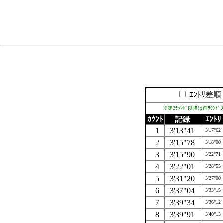
ｴﾝﾄﾘ差順
※第2ﾗｳﾝﾄﾞ以降は前ﾗｳﾝ
ｶｳﾝﾄ
記録
ｴﾝﾄﾘ
1
3'13"41
3'17"62
2
3'15"78
3'18"00
3
3'15"90
3'22"71
4
3'22"01
3'28"55
5
3'31"20
3'27"00
6
3'37"04
3'33"15
7
3'39"34
3'36"12
8
3'39"91
3'40"13