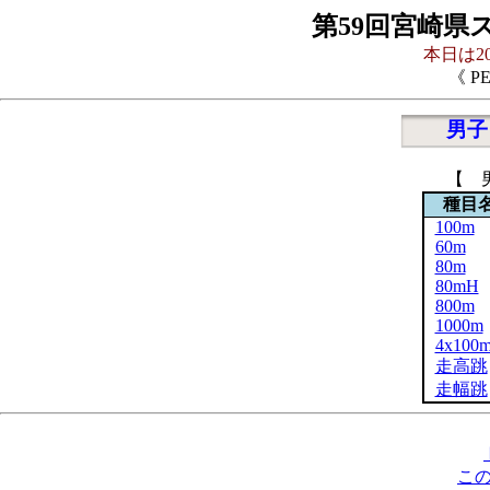
第59回宮崎県
本日は20
《 P
男子
【 
種目
100m
60m
80m
80mH
800m
1000m
4x100
走高跳
走幅跳
こ