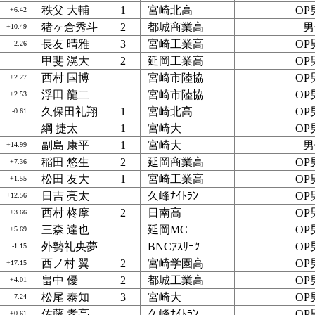
秩父 大輔
1
宮崎北高
OP
+6.42
猪ヶ倉秀斗
2
都城商業高
男
+10.49
長友 晴雅
3
宮崎工業高
OP
-2.26
甲斐 滉大
2
延岡工業高
OP
西村 国博
宮崎市陸協
OP
+2.27
浮田 龍二
宮崎市陸協
OP
+2.53
久保田礼翔
1
宮崎北高
OP
-0.61
綱 捷太
1
宮崎大
OP
副島 康平
1
宮崎大
男
+14.99
稲田 悠生
2
延岡商業高
OP
+7.36
松田 友大
1
宮崎工業高
OP
+1.55
日吉 亮太
久峰ﾅｲﾄﾗﾝ
OP
+12.56
西村 柊摩
2
日南高
OP
+3.66
三森 達也
延岡MC
OP
+5.69
外勢礼央夢
BNCｱｽﾘｰﾂ
OP
-1.15
西ノ村 翼
2
宮崎学園高
OP
+17.15
畠中 優
2
都城工業高
OP
+4.01
松尾 泰知
3
宮崎大
OP
-7.24
佐藤 孝亮
久峰ﾅｲﾄﾗﾝ
OP
+0.61