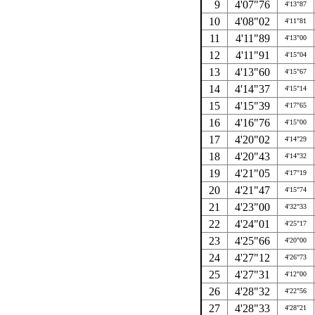
9
4'07"76
4'13"87
10
4'08"02
4'11"81
11
4'11"89
4'13"00
12
4'11"91
4'15"04
13
4'13"60
4'15"67
14
4'14"37
4'15"14
15
4'15"39
4'17"65
16
4'16"76
4'15"00
17
4'20"02
4'14"29
18
4'20"43
4'14"32
19
4'21"05
4'17"19
20
4'21"47
4'15"74
21
4'23"00
4'32"33
22
4'24"01
4'25"17
23
4'25"66
4'20"00
24
4'27"12
4'26"73
25
4'27"31
4'12"00
26
4'28"32
4'22"56
27
4'28"33
4'28"21