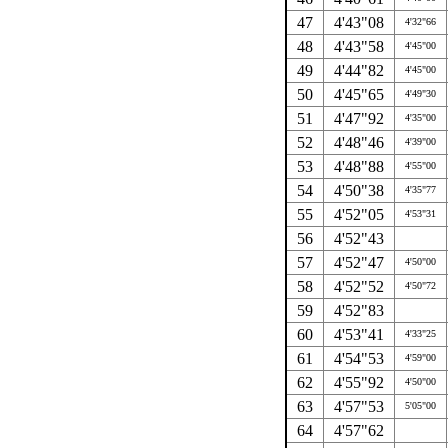
47
4'43"08
4'32"66
48
4'43"58
4'45"00
49
4'44"82
4'45"00
50
4'45"65
4'49"30
51
4'47"92
4'35"00
52
4'48"46
4'39"00
53
4'48"88
4'55"00
54
4'50"38
4'35"77
55
4'52"05
4'53"31
56
4'52"43
57
4'52"47
4'50"00
58
4'52"52
4'50"72
59
4'52"83
60
4'53"41
4'33"25
61
4'54"53
4'59"00
62
4'55"92
4'50"00
63
4'57"53
5'05"00
64
4'57"62