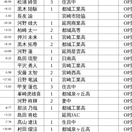
松浦 綺音
3
住吉中
OP
-46.99
黒木 陸駆
1
都城工業高
OP
+8.12
長友 諭
宮崎市陸協
OP
-1.63
河野 雄大
1
延岡商業高
OP
-19.18
柏崎 太一
2
都城高専
OP
+4.53
押川 未来
1
宮崎工業高
OP
-33.93
黒木 拓尊
2
都城工業高
OP
+8.10
河野 蓮
1
延岡星雲高
OP
-14.89
島田 琉聖
1
日南高
OP
-0.22
平沢 勇人
1
宮崎工業高
OP
安藤 太智
2
宮崎西高
OP
-5.98
日野 竜誠
1
宮崎工業高
OP
+17.65
甲斐 蓮也
3
住吉中
OP
+5.63
峯崎虎雄喜
1
都城泉ヶ丘高
OP
河野 柊輝
2
妻中
OP
那須 乃哉
1
都城工業高
OP
-8.77
島田 将稔
延岡JAC
OP
+3.23
髙山 遼汰
1
生目中
OP
-7.78
村田 燿涼
1
都城泉ヶ丘高
OP
+20.89