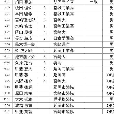
沼口 雅彦
リアライズ
一般
男
-6.11
榎田 理玖
3
都城商業高
男
-3.79
早田 駿希
2
都城工業高
男
-1.11
宮崎琉太郎
3
宮崎大
男
-3.13
水崎 脩太
1
宮崎工業高
男
-2.07
蔭山 慶樹
4
宮崎大
男
-0.77
長友 慈瑛
2
日章学園高
男
-2.26
黒木燿一朗
宮崎県庁
男
+1.76
椿 虎太郎
2
延岡工業高
男
+5.73
池末龍ノ介
3
宮崎大
男
+6.11
久原 翔吾
3
妻高
男
+3.86
甲斐 想大
2
延岡商業高
男
+5.73
甲斐 葵
1
延岡高
OP
-9.33
束野 雄介
4
宮崎大
OP
-1.16
甲斐 雄輝
延岡市陸協
OP
+5.66
原田 宗祐
宮崎市陸協
OP
+0.39
大木 崇雅
児湯郡陸協
男
+15.31
波越 勇輝
延岡市陸協
OP
+5.76
甲斐 寛智
宮崎市陸協
OP
+0.12