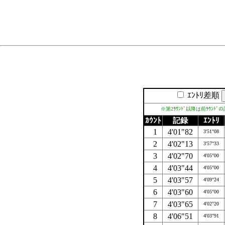
ｴﾝﾄﾘ差順
※第2ﾗｳﾝﾄﾞ以降は前ﾗｳﾝﾄ
ｶｳﾝﾄ
記録
ｴﾝﾄﾘ
1
4'01"82
3'51"08
2
4'02"13
3'57"33
3
4'02"70
4'05"00
4
4'03"44
4'05"00
5
4'03"57
4'09"24
6
4'03"60
4'05"00
7
4'03"65
4'02"20
8
4'06"51
4'03"91