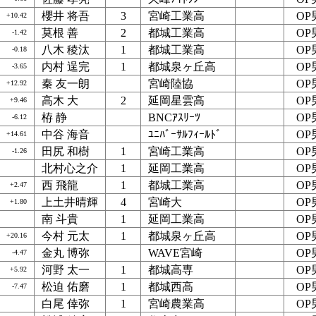
櫻井 将吾
3
宮崎工業高
OP
+10.42
莫根 善
2
都城工業高
OP
-1.42
八木 稜汰
1
都城工業高
OP
-0.18
内村 逞完
1
都城泉ヶ丘高
OP
-3.65
秦 友一朗
宮崎陸協
OP
+12.92
高木 大
2
延岡星雲高
OP
+9.46
栫 静
BNCｱｽﾘｰﾂ
OP
-6.12
中谷 海音
ﾕﾆﾊﾞｰｻﾙﾌｨｰﾙﾄﾞ
OP
+14.61
田尻 和樹
1
宮崎工業高
OP
-1.26
北村心之介
1
延岡工業高
OP
西 飛龍
1
都城工業高
OP
+2.47
上土井晴輝
4
宮崎大
OP
+1.80
南 斗貴
1
延岡工業高
OP
今村 元太
1
都城泉ヶ丘高
OP
+20.16
金丸 博弥
WAVE宮崎
OP
-4.47
河野 太一
1
都城高専
OP
+5.92
松迫 佑磨
1
都城西高
OP
-7.47
白尾 倖弥
1
宮崎農業高
OP