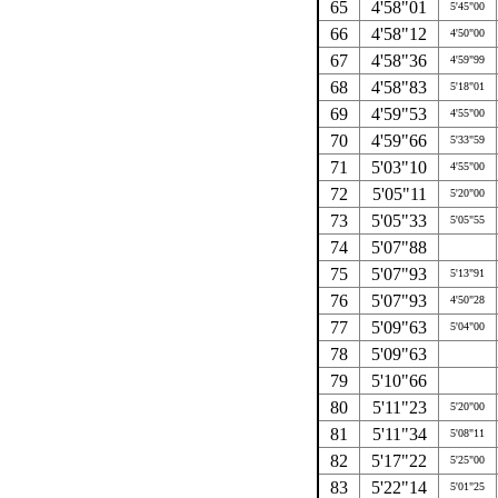
65
4'58"01
5'45"00
66
4'58"12
4'50"00
67
4'58"36
4'59"99
68
4'58"83
5'18"01
69
4'59"53
4'55"00
70
4'59"66
5'33"59
71
5'03"10
4'55"00
72
5'05"11
5'20"00
73
5'05"33
5'05"55
74
5'07"88
75
5'07"93
5'13"91
76
5'07"93
4'50"28
77
5'09"63
5'04"00
78
5'09"63
79
5'10"66
80
5'11"23
5'20"00
81
5'11"34
5'08"11
82
5'17"22
5'25"00
83
5'22"14
5'01"25