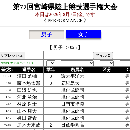
第77回宮崎県陸上競技選手権大会
本日は2026年8月7日(金) です
《 PERFORMANCE 》
男子
女子
【 男子 1500m 】
ﾞの記録がｴﾝﾄﾘ記録となります
差(秒)
選手名
学年
所属名
区分
ｸ
濱田 兼輔
3
環太平洋大
男
+10.74
藤本悠太郎
3
鹿児島大
男
+4.80
田邉 雄也
旭化成延岡
男
-2.30
河北 竜治
旭化成延岡
男
-1.56
神原 哲士
日南市陸協
男
-5.67
山本 翔大
旭化成延岡
男
-1.40
姫田 賢希
旭化成延岡
男
+1.45
黒木天末成
2
日章学園高
男
+2.60