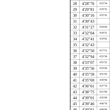
28
4'28"76
4'22"34
29
4'29"81
4'19"32
30
4'30"16
4'32"42
31
4'30"43
32
4'31"27
4'29"00
33
4'32"04
4'29"51
34
4'32"41
4'33"02
35
4'32"43
36
4'32"50
4'17"51
37
4'32"94
4'25"58
38
4'33"07
4'31"52
39
4'35"56
4'23"00
40
4'35"59
4'31"93
41
4'35"69
4'30"00
42
4'36"61
4'37"76
43
4'38"75
4'21"60
44
4'39"01
4'35"00
45
4'39"46
4'46"70
46
4'40"61
4'40"00