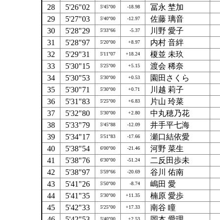
28
5'26"02
冨永 埜加
5'45"00
-18.98
29
5'27"03
佐藤 璃音
5'40"00
-12.97
30
5'28"29
川野 愛子
5'33"66
-5.37
31
5'28"97
内村 音絆
5'20"00
+8.97
32
5'29"31
榎並 未玖
5'11"07
+18.24
33
5'30"15
渡会 稀奈
5'25"00
+5.15
34
5'30"53
園田さくら
5'30"00
+0.53
35
5'30"71
川越 莉子
5'30"00
+0.71
36
5'31"83
片山 玲菜
5'25"00
+6.83
37
5'32"80
中丸穂乃花
5'30"00
+2.80
38
5'33"79
井手平七海
5'45"88
-12.09
39
5'34"17
瀬口結依愛
5'51"83
-17.66
40
5'38"54
河野 菜生
6'00"00
-21.46
41
5'38"76
二反田歩未
6'30"00
-51.24
42
5'38"97
谷川 佑南
5'59"66
-20.69
43
5'41"26
嶋田 愛
5'50"00
-8.74
44
5'41"35
楠原 愛歩
5'30"00
+11.35
45
5'42"33
南谷 瞳
5'25"00
+17.33
46
5'42"53
岡本 愛理
5'40"00
+2.53