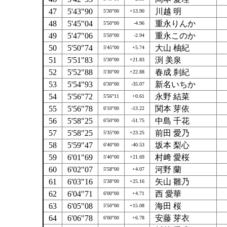
47
5'43"90
川越 明
5'30"00
+13.90
48
5'45"04
重永りんか
5'50"00
-4.96
49
5'47"06
重永このか
5'50"00
-2.94
50
5'50"74
大山 柚紀
5'45"00
+5.74
51
5'51"83
渕 美泉
5'30"00
+21.83
52
5'52"88
春成 刹紀
5'30"00
+22.88
53
5'54"93
新名いちか
6'30"00
-35.07
54
5'56"72
永野 結菜
5'56"11
+0.61
55
5'56"78
関本 芽依
6'10"00
-13.22
56
5'58"25
中島 千花
6'50"00
-51.75
57
5'58"25
前田 愛乃
5'35"00
+23.25
58
5'59"47
坂本 梨心
6'40"00
-40.53
59
6'01"69
村﨑 愛桜
5'40"00
+21.69
60
6'02"07
河野 蘭
5'58"00
+4.07
61
6'03"16
矢山 雛乃
5'38"00
+25.16
62
6'04"71
西 愛華
6'00"00
+4.71
63
6'05"08
海田 桜
5'50"00
+15.08
64
6'06"78
安藤 芽衣
6'00"00
+6.78