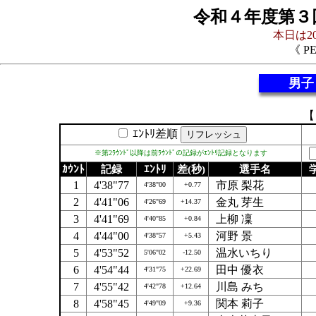
令和４年度第３
本日は20
《 P
男子
【
ｴﾝﾄﾘ差順
※第2ﾗｳﾝﾄﾞ以降は前ﾗｳﾝﾄﾞの記録がｴﾝﾄﾘ記録となります
ｶｳﾝﾄ
記録
ｴﾝﾄﾘ
差(秒)
選手名
1
4'38"77
市原 梨花
4'38"00
+0.77
2
4'41"06
金丸 芽生
4'26"69
+14.37
3
4'41"69
上柳 凜
4'40"85
+0.84
4
4'44"00
河野 景
4'38"57
+5.43
5
4'53"52
温水いちり
5'06"02
-12.50
6
4'54"44
田中 優衣
4'31"75
+22.69
7
4'55"42
川島 みち
4'42"78
+12.64
8
4'58"45
関本 莉子
4'49"09
+9.36