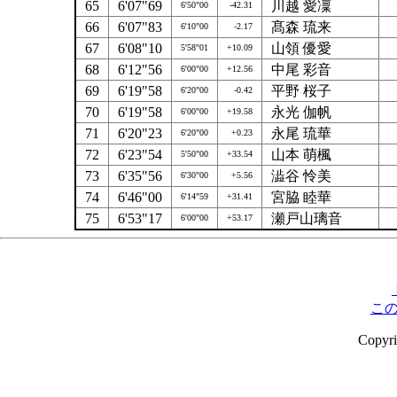
65
6'07"69
川越 愛凜
6'50"00
-42.31
66
6'07"83
髙森 琉来
6'10"00
-2.17
67
6'08"10
山領 優愛
5'58"01
+10.09
68
6'12"56
中尾 彩音
6'00"00
+12.56
69
6'19"58
平野 桜子
6'20"00
-0.42
70
6'19"58
永光 伽帆
6'00"00
+19.58
71
6'20"23
永尾 琉華
6'20"00
+0.23
72
6'23"54
山本 萌楓
5'50"00
+33.54
73
6'35"56
澁谷 怜美
6'30"00
+5.56
74
6'46"00
宮脇 睦華
6'14"59
+31.41
75
6'53"17
瀬戸山璃音
6'00"00
+53.17
こ
Copyr