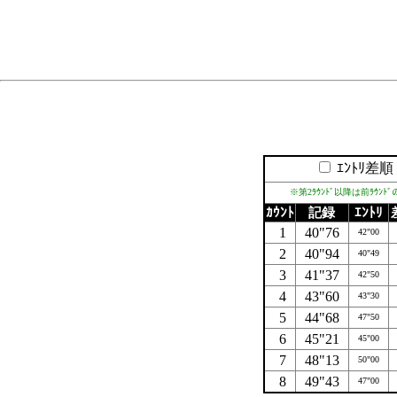
ｴﾝﾄﾘ差順
※第2ﾗｳﾝﾄﾞ以降は前ﾗｳﾝ
ｶｳﾝﾄ
記録
ｴﾝﾄﾘ
1
40"76
42"00
2
40"94
40"49
3
41"37
42"50
4
43"60
43"30
5
44"68
47"50
6
45"21
45"00
7
48"13
50"00
8
49"43
47"00