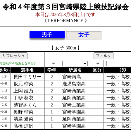
令和４年度第３回宮崎県陸上競技記録会
本日は2026年8月8日(土) です
《 PERFORMANCE 》
男子
女子
【 女子 300m 】
ﾄﾞの記録がｴﾝﾄﾘ記録となります
差(秒)
選手名
学年
所属名
区分
ｸﾗｽ
原田エミリー
2
宮崎南高
一般・高校
-1.24
坂元 瑠菜
2
鹿児島南高
一般・高校
+0.45
上岡 姫乃
2
宮崎商業高
一般・高校
-1.13
甲斐 葵衣
2
延岡商業高
一般・高校
+0.30
越智さくら
2
宮崎工業高
一般・高校
-2.82
奥野 瑠菜
1
宮崎学園高
一般・高校
+0.21
清島 愛菜
1
延岡商業高
一般・高校
-1.87
髙橋 涼帆
1
宮崎学園高
一般・高校
+2.43