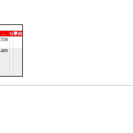
...
Q
事由
.558
.489