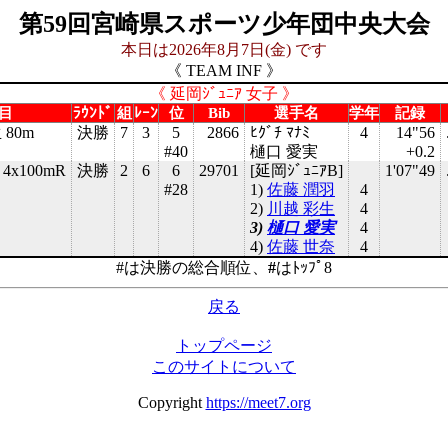
第59回宮崎県スポーツ少年団中央大会
本日は2026年8月7日(金) です
《 TEAM INF 》
《 延岡ｼﾞｭﾆｱ 女子 》
目
ﾗｳﾝﾄﾞ
組
ﾚｰﾝ
位
Bib
選手名
学年
記録
80m
決勝
7
3
5
2866
ﾋｸﾞﾁ ﾏﾅﾐ
4
14"56
#40
樋口 愛実
+0.2
4x100mR
決勝
2
6
6
29701
[延岡ｼﾞｭﾆｱB]
1'07"49
#28
1)
佐藤 潤羽
4
2)
川越 彩生
4
3)
樋口 愛実
4
4)
佐藤 世奈
4
#は決勝の総合順位、
#
はﾄｯﾌﾟ8
戻る
トップページ
このサイトについて
Copyright
https://meet7.org