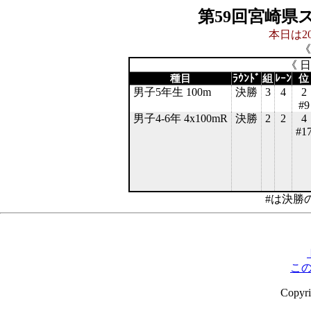
第59回宮崎県
本日は20
《
《 
種目
ﾗｳﾝﾄﾞ
組
ﾚｰﾝ
位
男子5年生 100m
決勝
3
4
2
#9
男子4-6年 4x100mR
決勝
2
2
4
#1
#は決勝
こ
Copyr