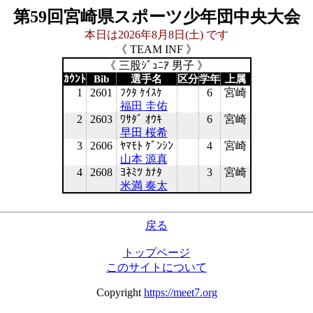
第59回宮崎県スポーツ少年団中央大会
本日は2026年8月8日(土) です
《 TEAM INF 》
《 三股ｼﾞｭﾆｱ 男子 》
ｶｳﾝﾄ
Bib
選手名
区分
学年
上属
1
2601
ﾌｸﾀ ｹｲｽｹ
6
宮崎
福田 圭佑
2
2603
ﾜｻﾀﾞ ｵｳｷ
6
宮崎
早田 桜希
3
2606
ﾔﾏﾓﾄ ｹﾞﾝｼﾝ
4
宮崎
山本 源真
4
2608
ﾖﾈﾐﾂ ｶﾅﾀ
3
宮崎
米満 奏太
戻る
トップページ
このサイトについて
Copyright
https://meet7.org