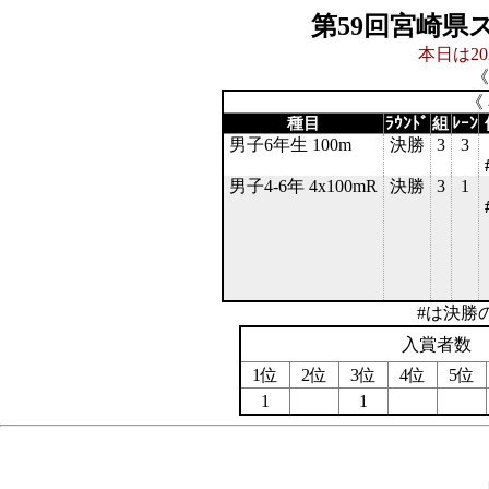
第59回宮崎県
本日は20
《
《 
種目
ﾗｳﾝﾄﾞ
組
ﾚｰﾝ
男子6年生 100m
決勝
3
3
男子4-6年 4x100mR
決勝
3
1
#は決勝
入賞者数
1位
2位
3位
4位
5位
1
1