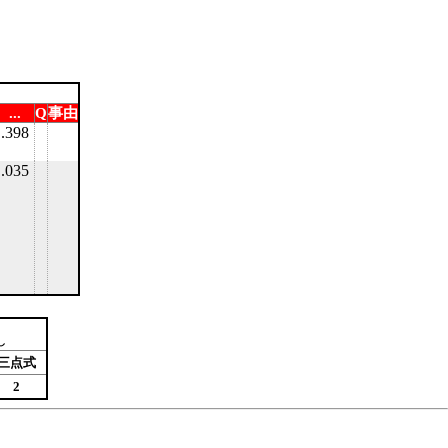
...
Q
事由
.398
.035
し
三点式
2