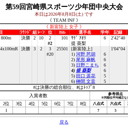
第59回宮崎県スポーツ少年団中央大会
本日は2026年8月8日(土) です
《 TEAM INF 》
《 新富陸上 女子 》
目
ﾗｳﾝﾄﾞ
組
ﾚｰﾝ
位
Bib
選手名
学年
記録
800m
決勝
2
10
2
101
ｻｹﾞ ｱｵﾘ
6
2'42"40
#2
提 葵梨
4x100mR
決勝
3
2
3
25501
[新富陸上]
1'04"04
#20
1)
河野 芭胡
6
2)
尾形 麻帆
6
3)
日野こまち
6
4)
提 葵梨
6
5)
田口 遥花
5
6)
榊間 文音
5
#は決勝の総合順位、
#
はﾄｯﾌﾟ8
参考得点
入賞者数
※同順位平均補正な
2位
3位
4位
5位
6位
7位
8位
八点式
六点式
1
7
5
戻る