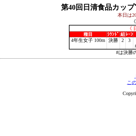
第40回日清食品カッ
本日は20
《
《 
種目
ﾗｳﾝﾄﾞ
組
ﾚｰﾝ
4年生女子 100m
決勝
2
3
#は決勝
こ
Copyr