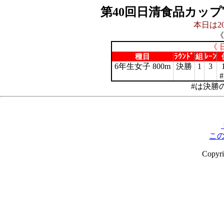
第40回日清食品カッ
本日は20
《
《 
種目
ﾗｳﾝﾄﾞ
組
ﾚｰﾝ
6年生女子 800m
決勝
1
3
#
#は決勝
こ
Copyr