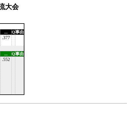
流大会
...
Q
事由
.377
...
Q
事由
.552