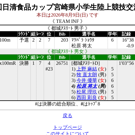
0回日清食品カップ宮崎県小学生陸上競技交
本日は2026年8月9日(日) です
《 TEAM INF 》
《 都城ｱｽﾘｰﾄ 男子 》
目
ﾗｳﾝﾄﾞ
組
ﾚｰﾝ
位
Bib
選手名
学年
記録
00m
予選
2
2
7
203
ﾏﾂﾊﾞﾗ ｼｮｳﾀ
6
16"38
松原 将太
-0.9
《 都城ｱｽﾘｰﾄ 男女 》
目
ﾗｳﾝﾄﾞ
組
ﾚｰﾝ
位
Bib
選手名
学年
記録
100mR
決勝
1
7
4
26751
[都城ｱｽﾘｰﾄD]
1'03"56
#23
1)
上野 麻結
(
女
)
5
2)
牧 直太朗
(
男
)
5
3)
今井 優華
(
女
)
6
4)
松原 将太
(
男
)
6
5)
松尾 理玖
(
男
)
5
6)
西田 彩良
(
女
)
5
#は決勝の総合順位、
#
はﾄｯﾌﾟ8
戻る
トップページ
このサイトについて