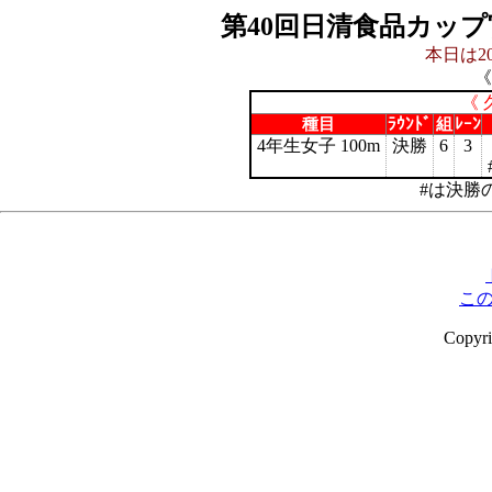
第40回日清食品カッ
本日は20
《
《 
種目
ﾗｳﾝﾄﾞ
組
ﾚｰﾝ
4年生女子 100m
決勝
6
3
#は決勝
こ
Copyr