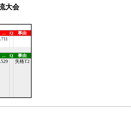
流大会
...
Q
事由
.711
...
Q
事由
.529
失格T2