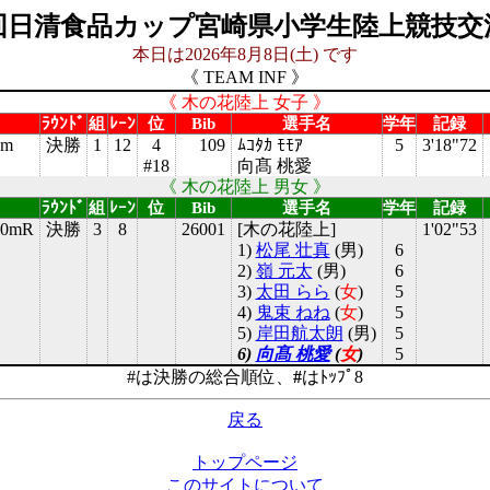
0回日清食品カップ宮崎県小学生陸上競技交
本日は2026年8月8日(土) です
《 TEAM INF 》
《 木の花陸上 女子 》
ﾗｳﾝﾄﾞ
組
ﾚｰﾝ
位
Bib
選手名
学年
記録
0m
決勝
1
12
4
109
ﾑｺﾀｶ ﾓﾓｱ
5
3'18"72
#18
向髙 桃愛
《 木の花陸上 男女 》
ﾗｳﾝﾄﾞ
組
ﾚｰﾝ
位
Bib
選手名
学年
記録
0mR
決勝
3
8
26001
[木の花陸上]
1'02"53
1)
松尾 壮真
(
男
)
6
2)
嶺 元太
(
男
)
6
3)
太田 らら
(
女
)
5
4)
鬼束 ねね
(
女
)
5
5)
岸田航太朗
(
男
)
5
6)
向髙 桃愛
(
女
)
5
#は決勝の総合順位、
#
はﾄｯﾌﾟ8
戻る
トップページ
このサイトについて