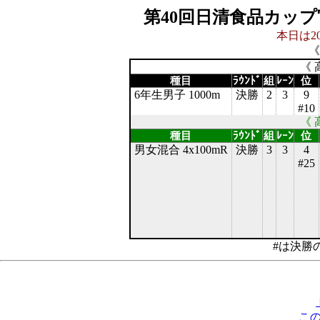
第40回日清食品カッ
本日は20
《
《 
種目
ﾗｳﾝﾄﾞ
組
ﾚｰﾝ
位
6年生男子 1000m
決勝
2
3
9
#10
《 
種目
ﾗｳﾝﾄﾞ
組
ﾚｰﾝ
位
男女混合 4x100mR
決勝
3
3
4
#25
#は決勝
こ