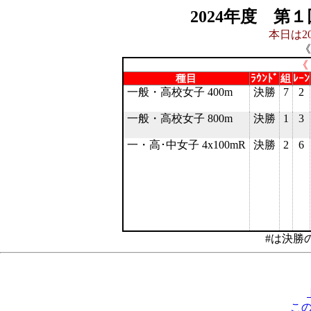
2024年度 第
本日は20
《
《
種目
ﾗｳﾝﾄﾞ
組
ﾚｰﾝ
一般・高校女子 400m
決勝
7
2
一般・高校女子 800m
決勝
1
3
一・高･中女子 4x100mR
決勝
2
6
#は決勝
こ