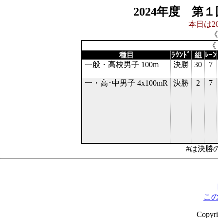
2024年度 第
本日は20
《
《
種目
ﾗｳﾝﾄﾞ
組
ﾚｰﾝ
一般・高校男子 100m
決勝
30
7
一・高･中男子 4x100mR
決勝
2
7
#は決勝
こ
Copyr