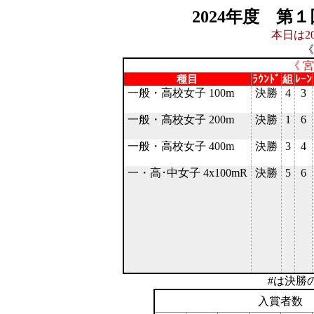
2024年度 第
本日は20
《
《 
種目
ﾗｳﾝﾄﾞ
組
ﾚｰﾝ
一般・高校女子 100m
決勝
4
3
一般・高校女子 200m
決勝
1
6
一般・高校女子 400m
決勝
3
4
一・高･中女子 4x100mR
決勝
5
6
#は決勝
入賞者数