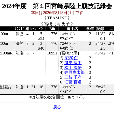
2024年度 第１回宮崎県陸上競技記録会
本日は2026年8月8日(土) です
《 TEAM INF 》
《 宮崎北高 男子 》
ﾗｳﾝﾄﾞ
組
ﾚｰﾝ
位
Bib
選手名
学年
記録
...
00m
決勝
4
1
5
776
ﾅｶﾀｹ ｼﾞﾝ
2
11"82
.81
#54
中武 仁
-0.1
00m
決勝
8
2
3
776
ﾅｶﾀｹ ｼﾞﾝ
2
24"27
.27
#40
中武 仁
+2.5
100mR
決勝
6
7
10951
[宮崎北高]
45"42
.41
1)
中武 仁
2
2)
鬼束 康平
2
3)
松山 慶悟
2
4)
井原虎太郎
3
5)
三枝 千洋
3
6)
江藤 百道
2
走幅跳
決勝
1
31
16
776
ﾅｶﾀｹ ｼﾞﾝ
2
5m42
中武 仁
+0.9
#は決勝の総合順位、
#
はﾄｯﾌﾟ8
戻る