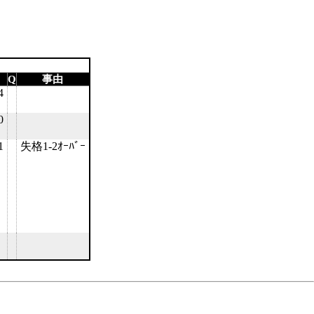
Q
事由
4
0
1
失格1-2ｵｰﾊﾞｰ