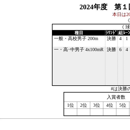
2024年度 第
本日は20
《
《 
種目
ﾗｳﾝﾄﾞ
組
ﾚｰ
一般・高校男子 200m
決勝
4
1
一・高･中男子 4x100mR
決勝
6
4
#は決勝
入賞者数
1位
2位
3位
4位
5位