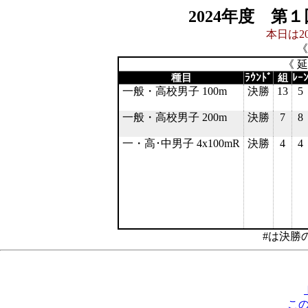
2024年度 第
本日は20
《
《 
種目
ﾗｳﾝﾄﾞ
組
ﾚｰ
一般・高校男子 100m
決勝
13
5
一般・高校男子 200m
決勝
7
8
一・高･中男子 4x100mR
決勝
4
4
#は決勝
こ