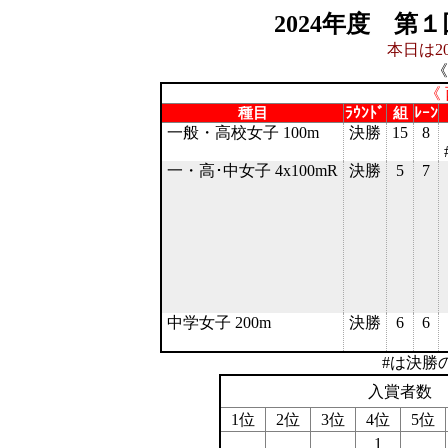
2024年度 第
本日は20
《
《
種目
ﾗｳﾝﾄﾞ
組
ﾚｰﾝ
一般・高校女子 100m
決勝
15
8
一・高･中女子 4x100mR
決勝
5
7
中学女子 200m
決勝
6
6
#は決勝
入賞者数
1位
2位
3位
4位
5位
1