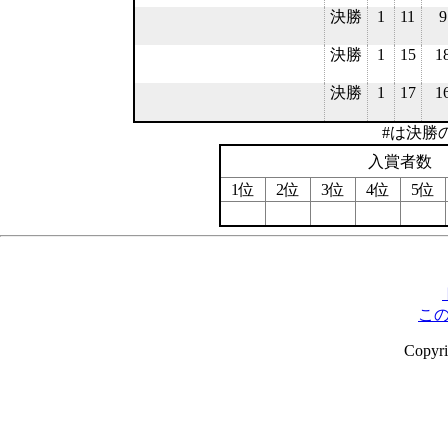
決勝
1
11
9
決勝
1
15
1
決勝
1
17
1
#は決勝
入賞者数
1位
2位
3位
4位
5位
こ
Copyr