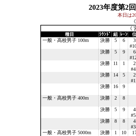
2023年度第
本日は20
《
《 
種目
ﾗｳﾝﾄﾞ
組
ﾚｰﾝ
一般・高校男子 100m
決勝
5
6
3
#1
決勝
5
9
6
#1
決勝
11
1
2
#4
決勝
14
5
2
#1
決勝
16
9
一般・高校男子 400m
決勝
2
8
決勝
5
9
4
#5
決勝
8
8
4
#3
一般・高校男子 5000m
決勝
1
10
1