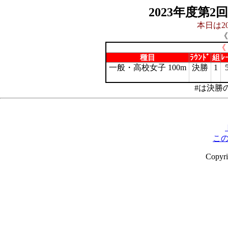
2023年度第
本日は20
《
《
種目
ﾗｳﾝﾄﾞ
組
ﾚ
一般・高校女子 100m
決勝
1
#は決勝
こ
Copyr