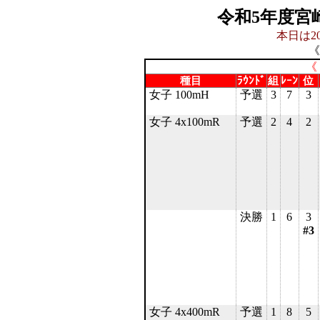
令和5年度宮
本日は20
《
《
種目
ﾗｳﾝﾄﾞ
組
ﾚｰﾝ
位
女子 100mH
予選
3
7
3
女子 4x100mR
予選
2
4
2
決勝
1
6
3
#3
女子 4x400mR
予選
1
8
5