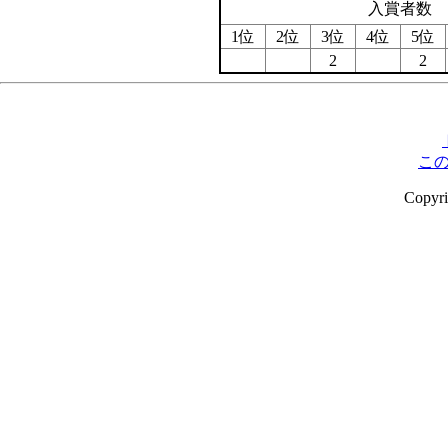
入賞者数
1位
2位
3位
4位
5位
2
2
こ
Copyr