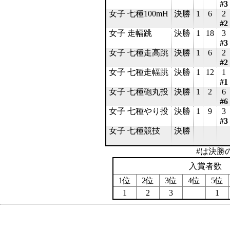
#3
女子 七種100mH
決勝
1
6
2
#2
女子 走幅跳
決勝
1
18
3
#3
女子 七種走高跳
決勝
1
6
2
#2
女子 七種走幅跳
決勝
1
12
1
#1
女子 七種砲丸投
決勝
1
2
6
#6
女子 七種やり投
決勝
1
9
3
#3
女子 七種競技
決勝
#は決勝
入賞者数
1位
2位
3位
4位
5位
1
2
3
1