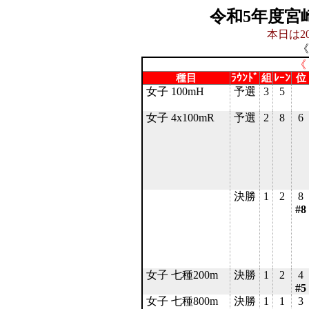
令和5年度宮
本日は20
《
《
種目
ﾗｳﾝﾄﾞ
組
ﾚｰﾝ
位
女子 100mH
予選
3
5
女子 4x100mR
予選
2
8
6
決勝
1
2
8
#8
女子 七種200m
決勝
1
2
4
#5
女子 七種800m
決勝
1
1
3