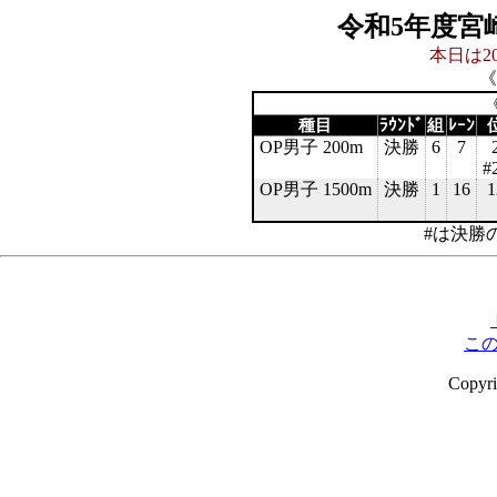
令和5年度宮
本日は20
《
《
種目
ﾗｳﾝﾄﾞ
組
ﾚｰﾝ
OP男子 200m
決勝
6
7
#
OP男子 1500m
決勝
1
16
1
#は決勝
こ
Copyr