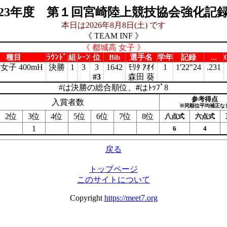
023年度 第１回宮崎陸上競技協会強化記
本日は2026年8月8日(土) です
《 TEAM INF 》
《 都城高 女子 》
種目
ﾗｳﾝﾄﾞ
組
ﾚｰﾝ
位
Bib
選手名
学年
記録
...
女子 400mH
決勝
1
3
3
1642
ﾓﾘﾀ ｱｵｲ
1
1'22"24
.231
#3
森田 葵
#は決勝の総合順位、
#
はﾄｯﾌﾟ8
参考得点
入賞者数
※同順位平均補正な
2位
3位
4位
5位
6位
7位
8位
八点式
六点式
1
6
4
戻る
トップページ
このサイトについて
Copyright
https://meet7.org