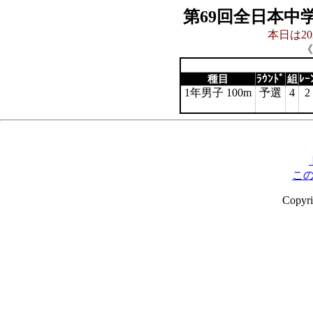
第69回全日本中
本日は20
《
種目
ﾗｳﾝﾄﾞ
組
ﾚｰ
1年男子 100m
予選
4
2
こ
Copyr