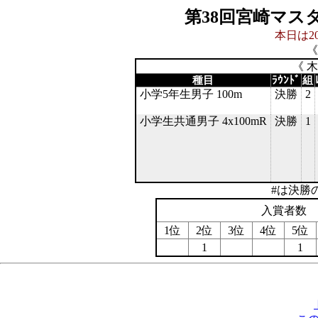
第38回宮崎マス
本日は20
《
《 
種目
ﾗｳﾝﾄﾞ
組
小学5年生男子 100m
決勝
2
小学生共通男子 4x100mR
決勝
1
#は決勝
入賞者数
1位
2位
3位
4位
5位
1
1