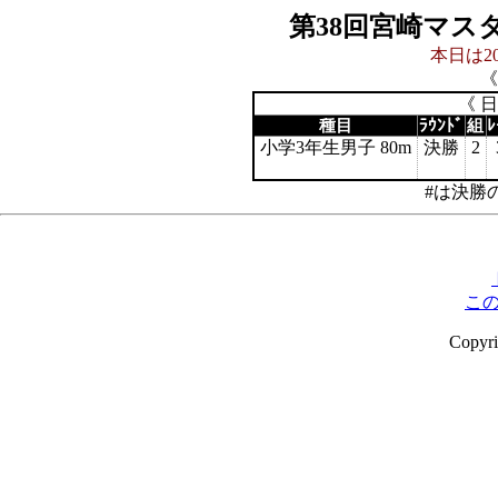
第38回宮崎マス
本日は20
《
《 
種目
ﾗｳﾝﾄﾞ
組
ﾚ
小学3年生男子 80m
決勝
2
#は決勝
こ
Copyr