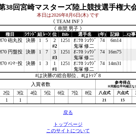
第38回宮崎マスターズ陸上競技選手権大
本日は2026年8月6日(木) です
《 TEAM INF 》
《 串間 男子 》
種目
ﾗｳﾝﾄﾞ
組
ﾚｰﾝ
位
Bib
選手名
(年)
記録
...
Q
事
M70 砲丸投
決勝
1
5
2
1251
ｵﾆﾂｶ ｼｭｳｼﾞ
74
6m14
#2
鬼塚 修二
M70 円盤投
決勝
1
7
3
1251
ｵﾆﾂｶ ｼｭｳｼﾞ
74
16m75
#3
鬼塚 修二
M70 ﾊﾝﾏｰ投
決勝
1
3
1
1251
ｵﾆﾂｶ ｼｭｳｼﾞ
74
14m31
#1
鬼塚 修二
#は決勝の総合順位、
#
はﾄｯﾌﾟ8
参考得点
入賞者数
※同順位平均補正な
2位
3位
4位
5位
6位
7位
8位
八点式
六点式
1
1
21
15
戻る
トップページ
このサイトについて