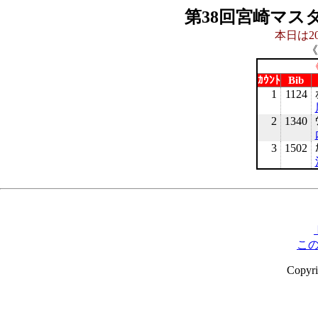
第38回宮崎マス
本日は20
《
《
ｶｳﾝﾄ
Bib
1
1124
2
1340
3
1502
こ
Copyr