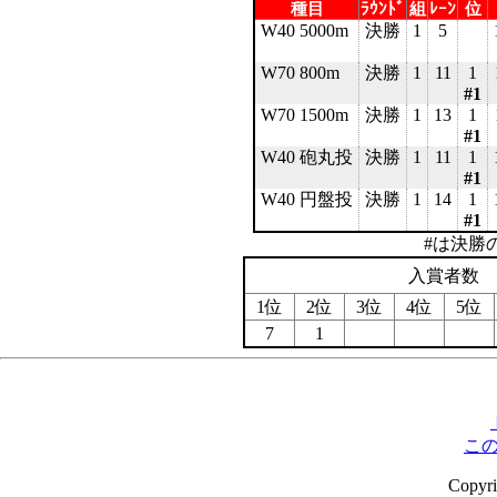
種目
ﾗｳﾝﾄﾞ
組
ﾚｰﾝ
位
W40 5000m
決勝
1
5
W70 800m
決勝
1
11
1
#1
W70 1500m
決勝
1
13
1
#1
W40 砲丸投
決勝
1
11
1
#1
W40 円盤投
決勝
1
14
1
#1
#は決勝
入賞者数
1位
2位
3位
4位
5位
7
1
こ
Copyr