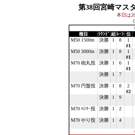
第38回宮崎マス
本日は20
《
《
種目
ﾗｳﾝﾄﾞ
組
ﾚｰﾝ
位
M50 1500m
決勝
1
8
1
#1
M50 3000m
決勝
1
8
1
#1
M70 砲丸投
決勝
1
6
1
#1
決勝
1
7
M70 円盤投
決勝
1
8
2
#2
決勝
1
9
M70 ﾊﾝﾏｰ投
決勝
1
2
M70 やり投
決勝
1
4
《