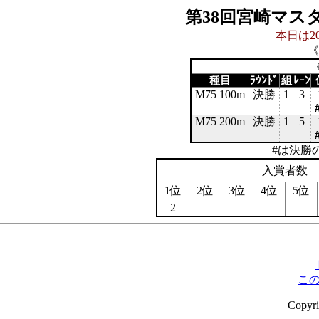
第38回宮崎マス
本日は20
《
《
種目
ﾗｳﾝﾄﾞ
組
ﾚｰﾝ
M75 100m
決勝
1
3
M75 200m
決勝
1
5
#は決勝
入賞者数
1位
2位
3位
4位
5位
2
こ
Copyr