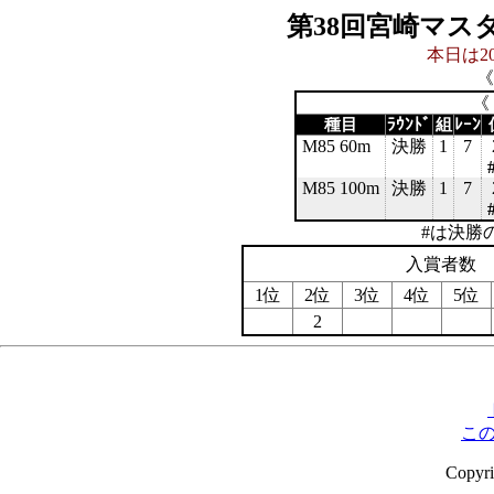
第38回宮崎マス
本日は20
《
《
種目
ﾗｳﾝﾄﾞ
組
ﾚｰﾝ
M85 60m
決勝
1
7
M85 100m
決勝
1
7
#は決勝
入賞者数
1位
2位
3位
4位
5位
2
こ
Copyr