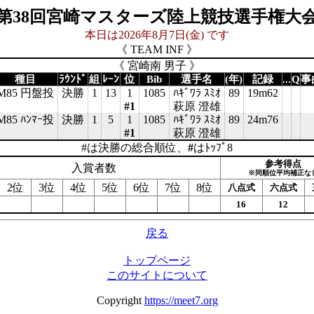
第38回宮崎マスターズ陸上競技選手権大
本日は2026年8月7日(金) です
《 TEAM INF 》
《 宮崎南 男子 》
種目
ﾗｳﾝﾄﾞ
組
ﾚｰﾝ
位
Bib
選手名
(年)
記録
...
Q
事
M85 円盤投
決勝
1
13
1
1085
ﾊｷﾞﾜﾗ ｽﾐｵ
89
19m62
#1
萩原 澄雄
M85 ﾊﾝﾏｰ投
決勝
1
5
1
1085
ﾊｷﾞﾜﾗ ｽﾐｵ
89
24m76
#1
萩原 澄雄
#は決勝の総合順位、
#
はﾄｯﾌﾟ8
参考得点
入賞者数
※同順位平均補正な
2位
3位
4位
5位
6位
7位
8位
八点式
六点式
16
12
戻る
トップページ
このサイトについて
Copyright
https://meet7.org