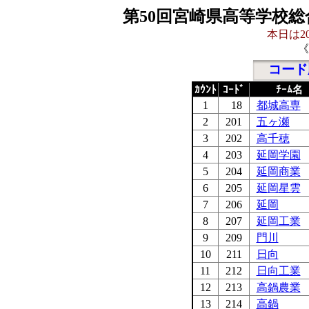
第50回宮崎県高等学校総
本日は20
《
コード
ｶｳﾝﾄ
ｺｰﾄﾞ
ﾁｰﾑ名
1
18
都城高専
2
201
五ヶ瀬
3
202
高千穂
4
203
延岡学園
5
204
延岡商業
6
205
延岡星雲
7
206
延岡
8
207
延岡工業
9
209
門川
10
211
日向
11
212
日向工業
12
213
高鍋農業
13
214
高鍋