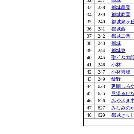
32
237
高城
33
238
都城農業
34
239
都城商業
35
240
都城泉ヶ
36
241
都城西
37
242
都城工業
38
243
都城
39
244
都城東
40
245
聖ﾄﾞﾐﾆｺ
41
246
小林
42
247
小林秀峰
43
249
飯野
44
623
延岡しろ
45
625
児湯るぴ
46
626
みやざき
47
627
みなみの
48
629
都城きり