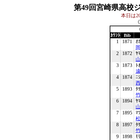
第49回宮崎県高校
本日は20
《
《
ｶｳﾝﾄ
Bib
1
1871
ｵ
岡
2
1872
ﾔ
山
3
1873
ﾄ
4
1874
ﾆ
西
5
1893
ﾀ
竹
6
1894
ﾔ
山
7
1895
ﾏ
松
8
1897
ﾀ
竹
9
1898
ﾓ