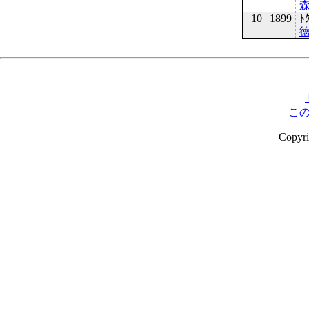
10
1899
ﾄ
徳
こ
Copyr