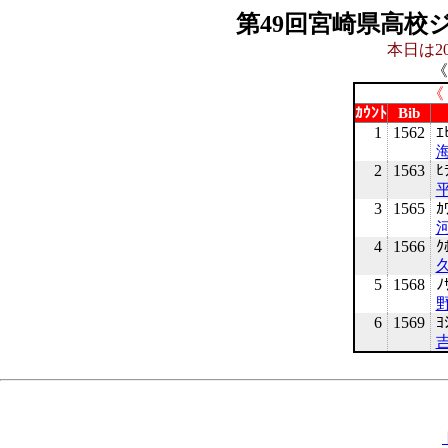
第49回宮崎県高校
本日は20
《
《
ｶｳﾝﾄ
Bib
1
1562
ｴ
2
1563
ﾋ
3
1565
ｶ
4
1566
ｸ
5
1568
ﾉ
6
1569
ﾖ