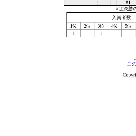
#1
#は決勝
入賞者数
1位
2位
3位
4位
5位
1
1
こ
Copyr