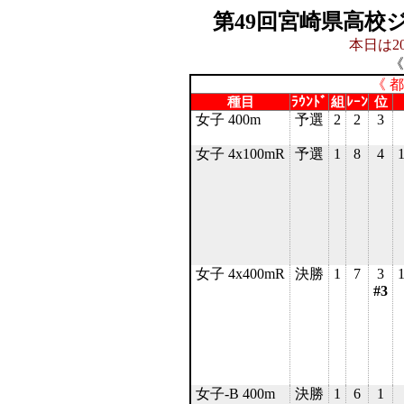
第49回宮崎県高校
本日は20
《
《 
種目
ﾗｳﾝﾄﾞ
組
ﾚｰﾝ
位
女子 400m
予選
2
2
3
女子 4x100mR
予選
1
8
4
女子 4x400mR
決勝
1
7
3
#3
女子-B 400m
決勝
1
6
1