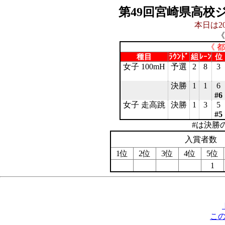
第49回宮崎県高校
本日は20
《
《 
種目
ﾗｳﾝﾄﾞ
組
ﾚｰﾝ
位
女子 100mH
予選
2
8
3
決勝
1
1
6
#6
女子 走高跳
決勝
1
3
5
#5
#は決勝
入賞者数
1位
2位
3位
4位
5位
1
こ