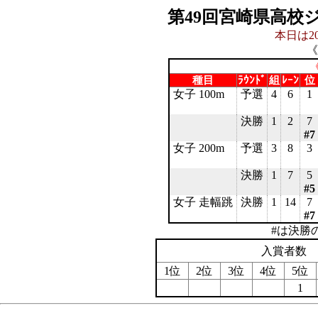
第49回宮崎県高校
本日は20
《
《
種目
ﾗｳﾝﾄﾞ
組
ﾚｰﾝ
位
女子 100m
予選
4
6
1
決勝
1
2
7
#7
女子 200m
予選
3
8
3
決勝
1
7
5
#5
女子 走幅跳
決勝
1
14
7
#7
#は決勝
入賞者数
1位
2位
3位
4位
5位
1